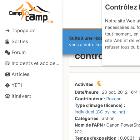
Contrôlez 
Notre site Web ut
nécessaires au f
Topoguide
tout moment, en 
Suite à une récente et importante 
site Web et de v
Sorties
Marchand de
vous à votre compte sur le site.
refuser tous ou b
Forum
contrôle anti-
Incidents et accidents
Articles
Activités
YETI
Date/heure
20 oct. 2012 16:41
Itinévert
Contributeur
Rozenn
Type d'image (licence)
individuel (CC by-nc-nd)
Catégories
action
Nom de l'APN
Canon PowerSh
G12
Temps d'exposition
0.0031