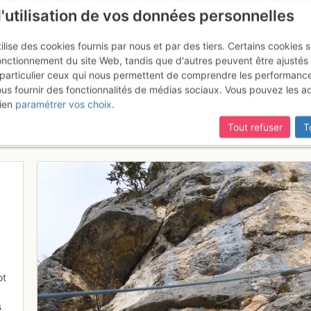
l'utilisation de vos données personnelles
ilise des cookies fournis par nous et par des tiers. Certains cookies 
onctionnement du site Web, tandis que d'autres peuvent être ajustés
particulier ceux qui nous permettent de comprendre les performanc
mise à jour du site,
si certaines pages ne sont plus accessibles, m
ous fournir des fonctionnalités de médias sociaux. Vous pouvez les a
 saucisses (6c), Chéri-chéri r
ien
paramétrer vos choix
.
dopage à l'arrivée
Tout refuser
T
ot
s