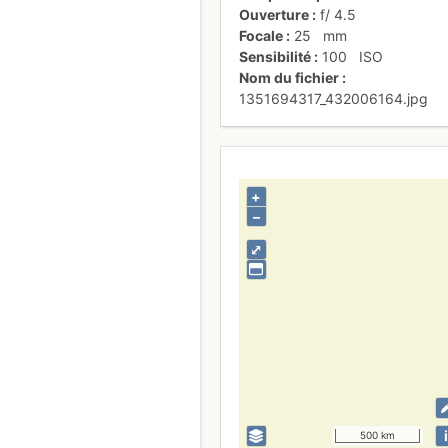
Ouverture
f/
4.5
Focale
25
mm
Sensibilité
100
ISO
Nom du fichier
1351694317_432006164.jpg
+
–
⤢
i
500 km