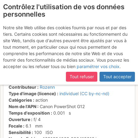
Contrôlez l'utilisation de vos données
fr
personnelles
Thao du Lux (6a) Force
Notre site Web utilise des cookies fournis par nous et par des
tiers. Certains cookies sont nécessaires au fonctionnement du
Roz prend la mesure des
site Web, tandis que d'autres peuvent être ajustés par vous à
choses
tout moment, en particulier ceux qui nous permettent de
comprendre les performances de notre site Web et de vous
fournir des fonctionnalités de médias sociaux. Vous pouvez les
accepter ou les refuser tous ou bien
paramétrer vos choix
.
Activités
Tout refuser
Tout accepter
Date/heure
20 oct. 2012 13:40
Contributeur
Rozenn
Type d'image (licence)
individuel (CC by-nc-nd)
Catégories
action
Nom de l'APN
Canon PowerShot G12
Temps d'exposition
0.001
s
Ouverture
f/
4
Focale
6.1
mm
Sensibilité
100
ISO