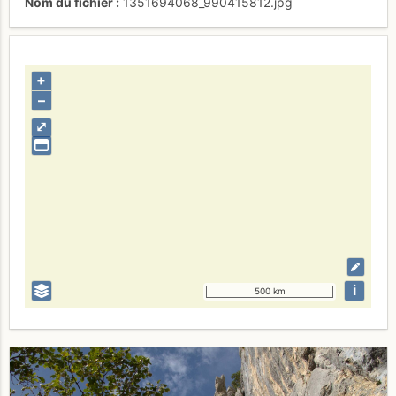
Nom du fichier
1351694068_990415812.jpg
+
–
⤢
i
500 km