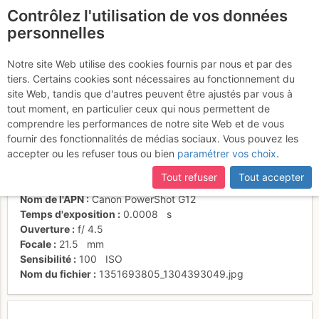
Contrôlez l'utilisation de vos données
fr
personnelles
Suite à une récente et importante mise à jour du site,
si
Taho du Lux (6a) Cristol
certaines pages ne sont plus accessibles, manquantes ou
Notre site Web utilise des cookies fournis par nous et par des
incomplètes, déconnectez-vous puis reconnectez-vous à votre
tiers. Certains cookies sont nécessaires au fonctionnement du
compte sur le site.
site Web, tandis que d'autres peuvent être ajustés par vous à
tout moment, en particulier ceux qui nous permettent de
Activités
comprendre les performances de notre site Web et de vous
fournir des fonctionnalités de médias sociaux. Vous pouvez les
Date/heure
20 oct. 2012 13:14
accepter ou les refuser tous ou bien
paramétrer vos choix
.
Contributeur
Rozenn
Type d'image (licence)
individuel (CC by-nc-nd)
Tout refuser
Tout accepter
Catégories
action
Nom de l'APN
Canon PowerShot G12
Temps d'exposition
0.0008
s
Ouverture
f/
4.5
Focale
21.5
mm
Sensibilité
100
ISO
Nom du fichier
1351693805_1304393049.jpg