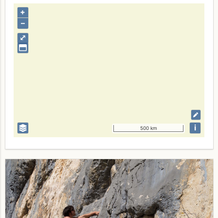
+
–
⤢
i
500 km