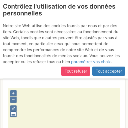
Contrôlez l'utilisation de vos données
fr
personnelles
Carmina burana L1
Notre site Web utilise des cookies fournis par nous et par des
tiers. Certains cookies sont nécessaires au fonctionnement du
site Web, tandis que d'autres peuvent être ajustés par vous à
tout moment, en particulier ceux qui nous permettent de
Activités
comprendre les performances de notre site Web et de vous
fournir des fonctionnalités de médias sociaux. Vous pouvez les
Contributeur
vinceA
accepter ou les refuser tous ou bien
paramétrer vos choix
.
Type d'image (licence)
individuel (CC by-nc-nd)
Nom du fichier
1351685753_1085299670.jpg
Tout refuser
Tout accepter
+
–
⤢