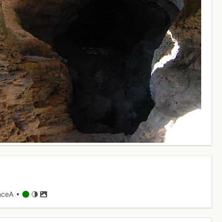
nceA •