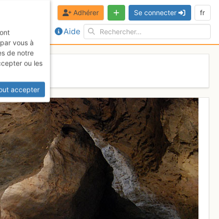
Adhérer
Se connecter
fr
Aide
sont
 par vous à
es de notre
ccepter ou les
out accepter