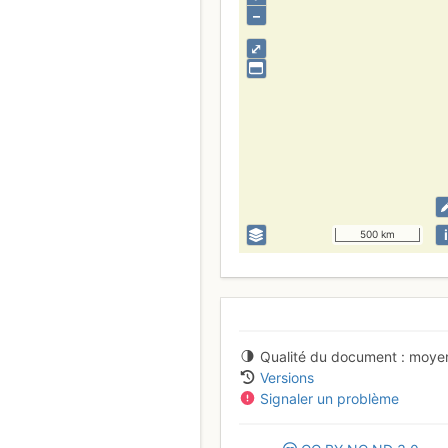
–
⤢
i
500 km
Qualité du document
moye
Versions
Signaler un problème