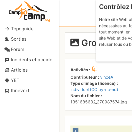
Contrôlez 
Notre site Web ut
nécessaires au f
Topoguide
tout moment, en 
site Web et de v
Sorties
Grotte
refuser tous ou b
Forum
Incidents et accidents
Activités
Articles
Contributeur
vinceA
YETI
Type d'image (licence)
individuel (CC by-nc-nd)
Itinévert
Nom du fichier
1351685682_370987574.jpg
+