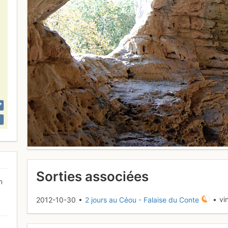
Sorties associées
n
2012-10-30 •
2 jours au Céou - Falaise du Conte
• vi