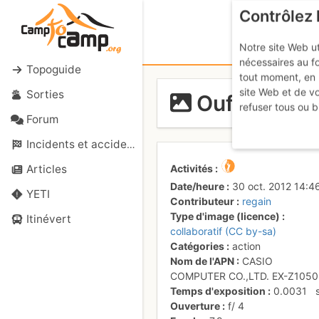
Contrôlez 
Notre site Web ut
nécessaires au f
Topoguide
tout moment, en 
site Web et de v
Sorties
Ouf ça se c
refuser tous ou b
Forum
Incidents et accidents
Activités
Articles
Date/heure
30 oct. 2012 14:4
YETI
Contributeur
regain
Type d'image (licence)
Itinévert
collaboratif (CC by-sa)
Catégories
action
Nom de l'APN
CASIO
COMPUTER CO.,LTD. EX-Z1050
Temps d'exposition
0.0031
Ouverture
f/
4