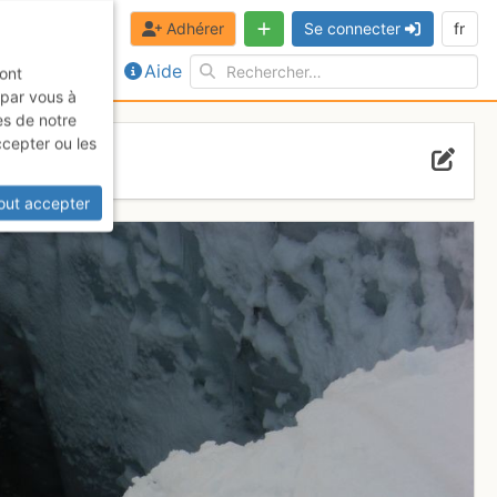
Adhérer
Se connecter
fr
Aide
sont
 par vous à
es de notre
ccepter ou les
out accepter