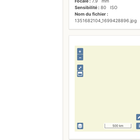
Focale
7.9
mm
Sensibilité
80
ISO
Nom du fichier
1351682104_1699428896.jpg
+
–
⤢
i
500 km