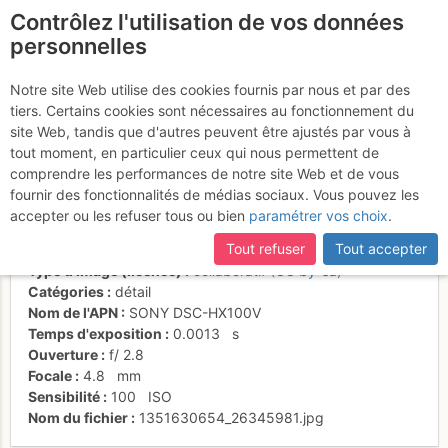
Contrôlez l'utilisation de vos données
fr
personnelles
Suite à une récente et importante mise à jour du site,
si
Les escaliers du
certaines pages ne sont plus accessibles, manquantes ou
Notre site Web utilise des cookies fournis par nous et par des
incomplètes, déconnectez-vous puis reconnectez-vous à votre
tiers. Certains cookies sont nécessaires au fonctionnement du
passage en face N
compte sur le site.
site Web, tandis que d'autres peuvent être ajustés par vous à
tout moment, en particulier ceux qui nous permettent de
comprendre les performances de notre site Web et de vous
fournir des fonctionnalités de médias sociaux. Vous pouvez les
Activités
accepter ou les refuser tous ou bien
paramétrer vos choix
.
Date/heure
30 juin 2012 10:31
Tout refuser
Tout accepter
Contributeur
Fred25
Type d'image (licence)
collaboratif (CC by-sa)
Catégories
détail
Nom de l'APN
SONY DSC-HX100V
Temps d'exposition
0.0013
s
Ouverture
f/
2.8
Focale
4.8
mm
Sensibilité
100
ISO
Nom du fichier
1351630654_26345981.jpg