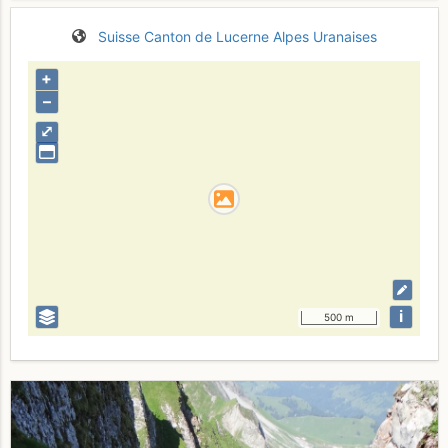
Suisse
Canton de Lucerne
Alpes Uranaises
+
–
⤢
i
500 m