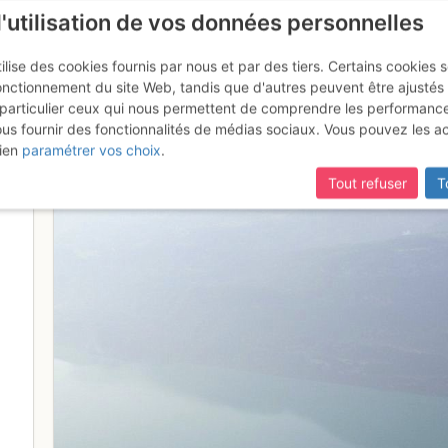
l'utilisation de vos données personnelles
ilise des cookies fournis par nous et par des tiers. Certains cookies 
onctionnement du site Web, tandis que d'autres peuvent être ajustés
particulier ceux qui nous permettent de comprendre les performanc
mise à jour du site,
si certaines pages ne sont plus accessibles, m
ous fournir des fonctionnalités de médias sociaux. Vous pouvez les a
Brienzersee
ien
paramétrer vos choix
.
Tout refuser
T