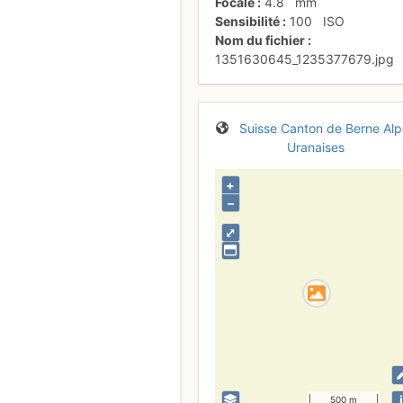
Focale
4.8
mm
Sensibilité
100
ISO
Nom du fichier
1351630645_1235377679.jpg
Suisse
Canton de Berne
Alp
Uranaises
+
–
⤢
i
500 m