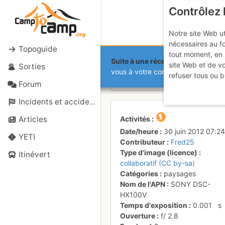
Contrôlez 
Notre site Web ut
nécessaires au f
Topoguide
tout moment, en 
Suite à une récente et importante 
site Web et de v
Sorties
Vue sur le 
vous à votre compte sur le site.
refuser tous ou b
Forum
Incidents et accidents
Activités
Articles
Date/heure
30 juin 2012 07:24
YETI
Contributeur
Fred25
Type d'image (licence)
Itinévert
collaboratif (CC by-sa)
Catégories
paysages
Nom de l'APN
SONY DSC-
HX100V
Temps d'exposition
0.001
s
Ouverture
f/
2.8