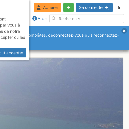
Adhérer
Se connecter
fr
Aide
sont
 par vous à
es de notre
anquantes ou incomplètes, déconnectez-vous puis reconnectez-
ccepter ou les
out accepter