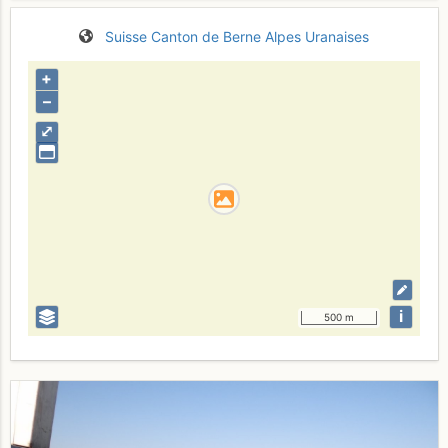
Suisse
Canton de Berne
Alpes Uranaises
+
–
⤢
i
500 m