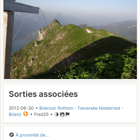
Sorties associées
2012-06-30 •
Brienzer Rothorn : Traversée Niederried -
Brienz
• Fred25 •
À proximité de...