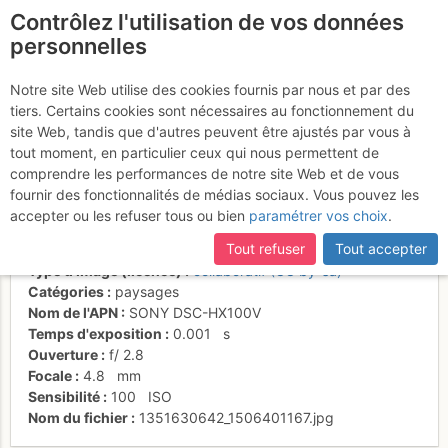
Contrôlez l'utilisation de vos données
fr
personnelles
Le Suggiture depuis
Notre site Web utilise des cookies fournis par nous et par des
tiers. Certains cookies sont nécessaires au fonctionnement du
l'Augstmatthorn
site Web, tandis que d'autres peuvent être ajustés par vous à
tout moment, en particulier ceux qui nous permettent de
comprendre les performances de notre site Web et de vous
fournir des fonctionnalités de médias sociaux. Vous pouvez les
Activités
accepter ou les refuser tous ou bien
paramétrer vos choix
.
Date/heure
30 juin 2012 06:46
Tout refuser
Tout accepter
Contributeur
Fred25
Type d'image (licence)
collaboratif (CC by-sa)
Catégories
paysages
Nom de l'APN
SONY DSC-HX100V
Temps d'exposition
0.001
s
Ouverture
f/
2.8
Focale
4.8
mm
Sensibilité
100
ISO
Nom du fichier
1351630642_1506401167.jpg