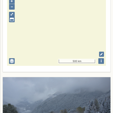
+
–
⤢
i
500 km