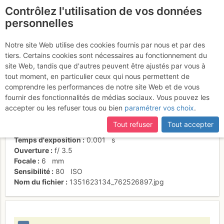
Contrôlez l'utilisation de vos données
fr
personnelles
Vert et blanc
Notre site Web utilise des cookies fournis par nous et par des
tiers. Certains cookies sont nécessaires au fonctionnement du
site Web, tandis que d'autres peuvent être ajustés par vous à
tout moment, en particulier ceux qui nous permettent de
Activités
comprendre les performances de notre site Web et de vous
fournir des fonctionnalités de médias sociaux. Vous pouvez les
Date/heure
28 oct. 2012 11:57
accepter ou les refuser tous ou bien
paramétrer vos choix
.
Contributeur
foudeforet
Type d'image (licence)
individuel (CC by-nc-nd)
Tout refuser
Tout accepter
Nom de l'APN
Canon PowerShot S95
Temps d'exposition
0.001
s
Ouverture
f/
3.5
Focale
6
mm
Sensibilité
80
ISO
Nom du fichier
1351623134_762526897.jpg