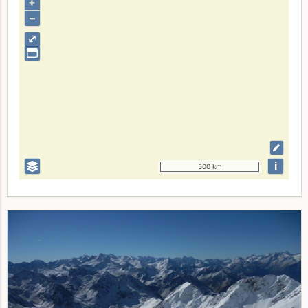
+
–
⤢
i
500 km