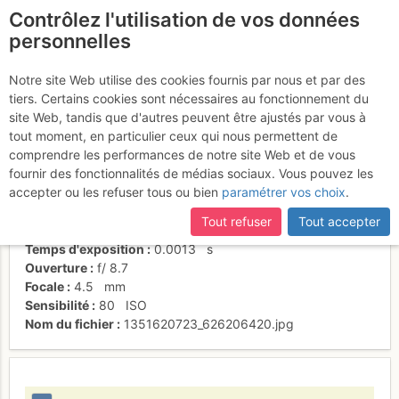
Contrôlez l'utilisation de vos données
fr
personnelles
Depuis l'auberge
Notre site Web utilise des cookies fournis par nous et par des
tiers. Certains cookies sont nécessaires au fonctionnement du
site Web, tandis que d'autres peuvent être ajustés par vous à
tout moment, en particulier ceux qui nous permettent de
Activités
comprendre les performances de notre site Web et de vous
fournir des fonctionnalités de médias sociaux. Vous pouvez les
Date/heure
29 oct. 2012 12:41
accepter ou les refuser tous ou bien
paramétrer vos choix
.
Contributeur
Quayrat
Type d'image (licence)
individuel (CC by-nc-nd)
Tout refuser
Tout accepter
Nom de l'APN
OLYMPUS IMAGING CORP. SZ-30MR
Temps d'exposition
0.0013
s
Ouverture
f/
8.7
Focale
4.5
mm
Sensibilité
80
ISO
Nom du fichier
1351620723_626206420.jpg