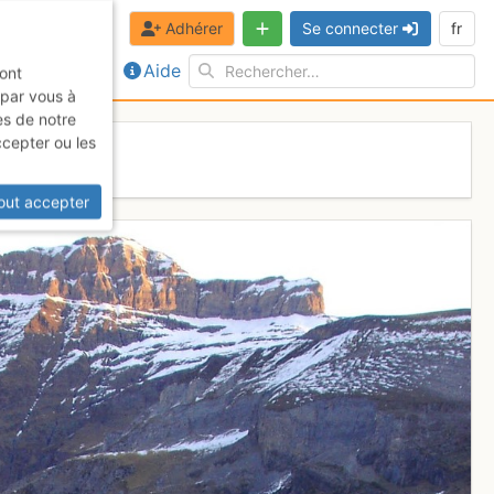
Adhérer
Se connecter
fr
Aide
sont
 par vous à
es de notre
ccepter ou les
out accepter