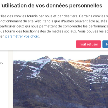
l'utilisation de vos données personnelles
ilise des cookies fournis par nous et par des tiers. Certains cookies 
onctionnement du site Web, tandis que d'autres peuvent être ajustés
particulier ceux qui nous permettent de comprendre les performanc
ous fournir des fonctionnalités de médias sociaux. Vous pouvez les a
 le Karimor est de sorti !!!!!!
ien
paramétrer vos choix
.
Tout refuser
T
35
s