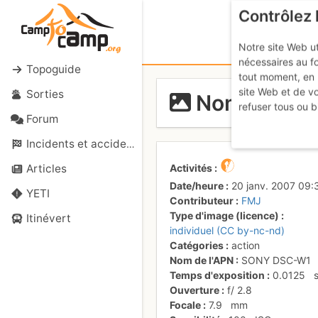
Contrôlez 
Notre site Web ut
nécessaires au f
Topoguide
tout moment, en 
site Web et de v
Sorties
Nom de Diou,
refuser tous ou b
Forum
Incidents et accidents
Activités
Articles
Date/heure
20 janv. 2007 09:
YETI
Contributeur
FMJ
Type d'image (licence)
Itinévert
individuel (CC by-nc-nd)
Catégories
action
Nom de l'APN
SONY DSC-W1
Temps d'exposition
0.0125
Ouverture
f/
2.8
Focale
7.9
mm