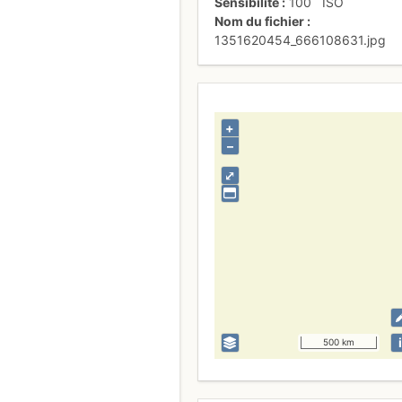
Sensibilité
100
ISO
Nom du fichier
1351620454_666108631.jpg
+
–
⤢
i
500 km