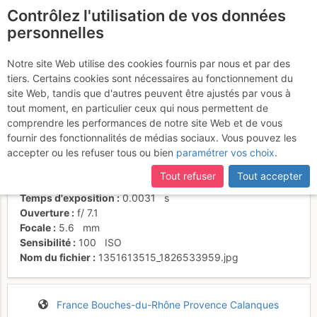
Contrôlez l'utilisation de vos données
fr
personnelles
Suite à une récente et importante mise à jour du site,
si
Vu sur cassis depuis R3
certaines pages ne sont plus accessibles, manquantes ou
Notre site Web utilise des cookies fournis par nous et par des
incomplètes, déconnectez-vous puis reconnectez-vous à votre
tiers. Certains cookies sont nécessaires au fonctionnement du
compte sur le site.
site Web, tandis que d'autres peuvent être ajustés par vous à
tout moment, en particulier ceux qui nous permettent de
Activités
comprendre les performances de notre site Web et de vous
fournir des fonctionnalités de médias sociaux. Vous pouvez les
Date/heure
30 oct. 2012 12:32
accepter ou les refuser tous ou bien
paramétrer vos choix
.
Contributeur
regis duvernay
Type d'image (licence)
individuel (CC by-nc-nd)
Tout refuser
Tout accepter
Nom de l'APN
FUJIFILM FinePix XP150
Temps d'exposition
0.0031
s
Ouverture
f/
7.1
Focale
5.6
mm
Sensibilité
100
ISO
Nom du fichier
1351613515_1826533959.jpg
France
Bouches-du-Rhône
Provence
Calanques