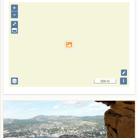
+
–
⤢
i
500 m