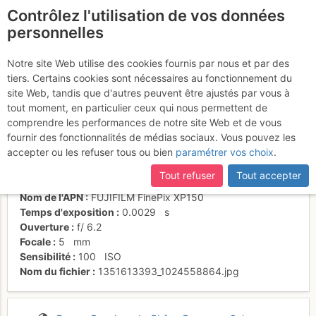
Contrôlez l'utilisation de vos données
fr
personnelles
Départ depuis R3
Notre site Web utilise des cookies fournis par nous et par des
tiers. Certains cookies sont nécessaires au fonctionnement du
site Web, tandis que d'autres peuvent être ajustés par vous à
tout moment, en particulier ceux qui nous permettent de
Activités
comprendre les performances de notre site Web et de vous
fournir des fonctionnalités de médias sociaux. Vous pouvez les
Date/heure
30 oct. 2012 12:16
accepter ou les refuser tous ou bien
paramétrer vos choix
.
Contributeur
regis duvernay
Type d'image (licence)
individuel (CC by-nc-nd)
Tout refuser
Tout accepter
Catégories
action
Nom de l'APN
FUJIFILM FinePix XP150
Temps d'exposition
0.0029
s
Ouverture
f/
6.2
Focale
5
mm
Sensibilité
100
ISO
Nom du fichier
1351613393_1024558864.jpg