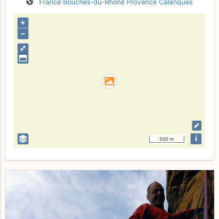
France
Bouches-du-Rhône
Provence
Calanques
+
–
⤢
i
500 m