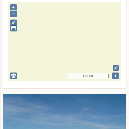
+
–
⤢
i
500 km