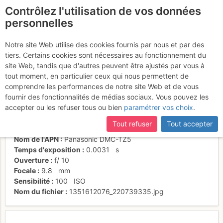
Contrôlez l'utilisation de vos données
fr
personnelles
Tré le saix
Notre site Web utilise des cookies fournis par nous et par des
tiers. Certains cookies sont nécessaires au fonctionnement du
site Web, tandis que d'autres peuvent être ajustés par vous à
tout moment, en particulier ceux qui nous permettent de
Activités
comprendre les performances de notre site Web et de vous
fournir des fonctionnalités de médias sociaux. Vous pouvez les
Date/heure
30 oct. 2012 11:14
accepter ou les refuser tous ou bien
paramétrer vos choix
.
Contributeur
Sophie Ferlin
Type d'image (licence)
collaboratif (CC by-sa)
Tout refuser
Tout accepter
Catégories
paysages
Nom de l'APN
Panasonic DMC-TZ5
Temps d'exposition
0.0031
s
Ouverture
f/
10
Focale
9.8
mm
Sensibilité
100
ISO
Nom du fichier
1351612076_220739335.jpg