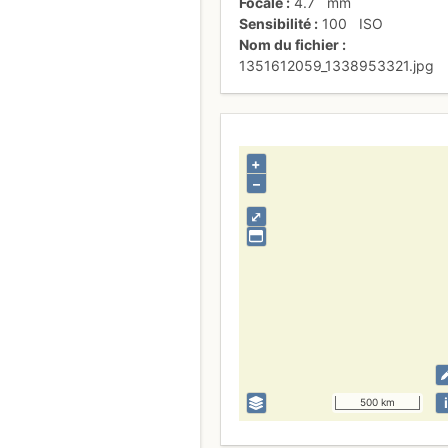
Focale
4.7
mm
Sensibilité
100
ISO
Nom du fichier
1351612059_1338953321.jpg
+
–
⤢
i
500 km