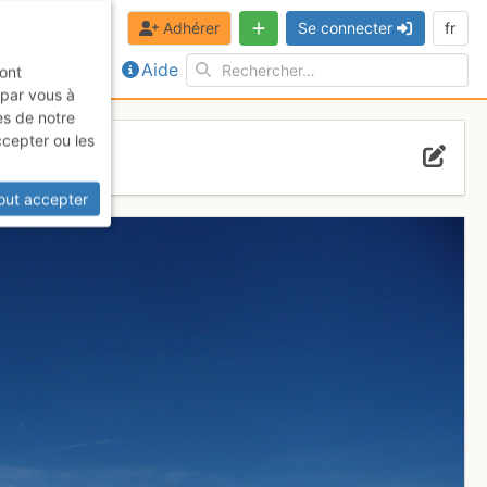
Adhérer
Se connecter
fr
Aide
sont
 par vous à
es de notre
ccepter ou les
out accepter