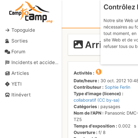
Contrôlez 
Notre site Web ut
nécessaires au f
Topoguide
tout moment, en 
site Web et de v
Sorties
Arrivée au c
refuser tous ou b
Forum
Incidents et accidents
Activités
Articles
Date/heure
30 oct. 2012 10:4
YETI
Contributeur
Sophie Ferlin
Type d'image (licence)
Itinévert
collaboratif (CC by-sa)
Catégories
paysages
Nom de l'APN
Panasonic DMC
TZ5
Temps d'exposition
0.002
s
Ouverture
f/
8