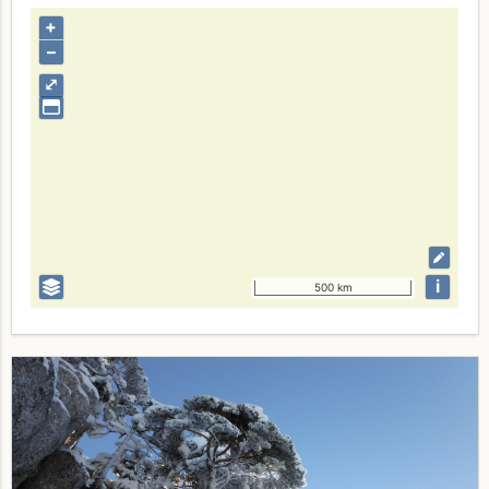
+
–
⤢
i
500 km