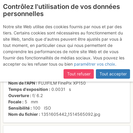
Contrôlez l'utilisation de vos données
fr
personnelles
Dans les 1ers ressauts
Notre site Web utilise des cookies fournis par nous et par des
tiers. Certains cookies sont nécessaires au fonctionnement du
site Web, tandis que d'autres peuvent être ajustés par vous à
tout moment, en particulier ceux qui nous permettent de
Activités
comprendre les performances de notre site Web et de vous
fournir des fonctionnalités de médias sociaux. Vous pouvez les
Date/heure
26 déc. 2012 23:53
accepter ou les refuser tous ou bien
paramétrer vos choix
.
Contributeur
n1n1
Type d'image (licence)
individuel (CC by-nc-nd)
Tout refuser
Tout accepter
Catégories
action
Nom de l'APN
FUJIFILM FinePix XP150
Temps d'exposition
0.0031
s
Ouverture
f/
6.2
Focale
5
mm
Sensibilité
100
ISO
Nom du fichier
1351605442_1514565092.jpg