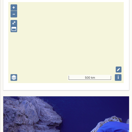
+
–
⤢
i
500 km