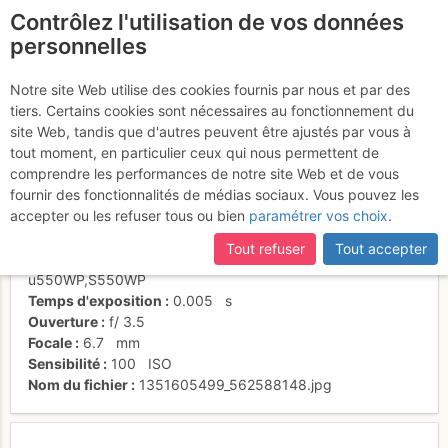
Contrôlez l'utilisation de vos données
fr
personnelles
Última tirada
Notre site Web utilise des cookies fournis par nous et par des
tiers. Certains cookies sont nécessaires au fonctionnement du
site Web, tandis que d'autres peuvent être ajustés par vous à
tout moment, en particulier ceux qui nous permettent de
Activités
comprendre les performances de notre site Web et de vous
fournir des fonctionnalités de médias sociaux. Vous pouvez les
Date/heure
28 sept. 2012 16:59
accepter ou les refuser tous ou bien
paramétrer vos choix
.
Contributeur
SPiS
Type d'image (licence)
individuel (CC by-nc-nd)
Tout refuser
Tout accepter
Nom de l'APN
OLYMPUS IMAGING CORP.
u550WP,S550WP
Temps d'exposition
0.005
s
Ouverture
f/
3.5
Focale
6.7
mm
Sensibilité
100
ISO
Nom du fichier
1351605499_562588148.jpg