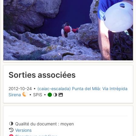
Sorties associées
2012-10-24 •
(caiac-escalada) Punta del Milà: Via Intrèpida
Sirena
• SPiS •
Qualité du document
moyen
Versions