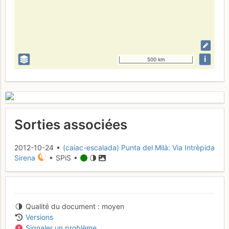
i
500 km
Sorties associées
2012-10-24 •
(caiac-escalada) Punta del Milà: Via Intrèpida
Sirena
• SPiS •
Qualité du document
moyen
Versions
Signaler un problème