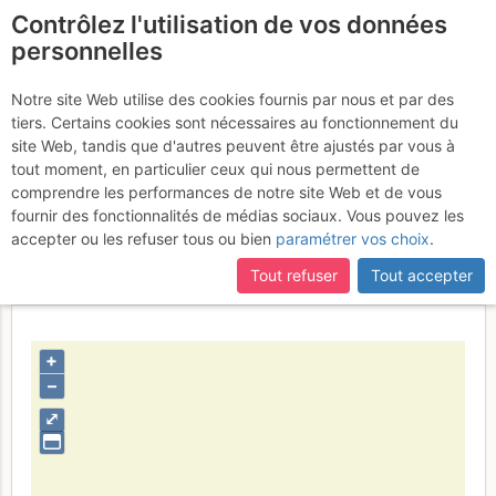
Contrôlez l'utilisation de vos données
fr
personnelles
Suite à une récente et importante mise à jour du site,
si
Ambient assegurat
certaines pages ne sont plus accessibles, manquantes ou
Notre site Web utilise des cookies fournis par nous et par des
incomplètes, déconnectez-vous puis reconnectez-vous à votre
tiers. Certains cookies sont nécessaires au fonctionnement du
compte sur le site.
site Web, tandis que d'autres peuvent être ajustés par vous à
tout moment, en particulier ceux qui nous permettent de
Activités
comprendre les performances de notre site Web et de vous
fournir des fonctionnalités de médias sociaux. Vous pouvez les
Contributeur
SPiS
accepter ou les refuser tous ou bien
paramétrer vos choix
.
Type d'image (licence)
individuel (CC by-nc-nd)
Nom du fichier
1351605314_865625289.jpg
Tout refuser
Tout accepter
+
–
⤢