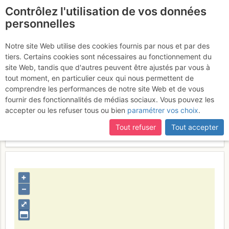
Contrôlez l'utilisation de vos données
fr
personnelles
Dans le couloir Est
Notre site Web utilise des cookies fournis par nous et par des
tiers. Certains cookies sont nécessaires au fonctionnement du
site Web, tandis que d'autres peuvent être ajustés par vous à
tout moment, en particulier ceux qui nous permettent de
Activités
comprendre les performances de notre site Web et de vous
fournir des fonctionnalités de médias sociaux. Vous pouvez les
Contributeur
nico66
accepter ou les refuser tous ou bien
paramétrer vos choix
.
Type d'image (licence)
collaboratif (CC by-sa)
Catégories
paysages
Tout refuser
Tout accepter
Nom du fichier
1351603682_139960607.jpg
+
–
⤢