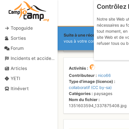
Contrôlez 
Notre site Web ut
nécessaires au f
Topoguide
tout moment, en 
Suite à une récente et importante 
site Web et de v
Sorties
Dans le coul
vous à votre compte sur le site.
refuser tous ou b
Forum
Incidents et accidents
Activités
Articles
Contributeur
nico66
YETI
Type d'image (licence)
collaboratif (CC by-sa)
Itinévert
Catégories
paysages
Nom du fichier
1351603594_1337875408.jpg