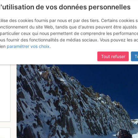
l'utilisation de vos données personnelles
ilise des cookies fournis par nous et par des tiers. Certains cookies 
onctionnement du site Web, tandis que d'autres peuvent être ajustés
particulier ceux qui nous permettent de comprendre les performanc
mise à jour du site,
si certaines pages ne sont plus accessibles, m
ous fournir des fonctionnalités de médias sociaux. Vous pouvez les a
oir
ien
paramétrer vos choix
.
Tout refuser
T