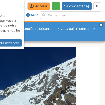
Adhérer
Se connecter
fr
Aide
sont
 par vous à
es de notre
anquantes ou incomplètes, déconnectez-vous puis reconnectez-
ccepter ou les
out accepter