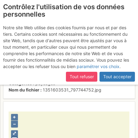
Contrôlez l'utilisation de vos données
fr
personnelles
Dans le cône de
Notre site Web utilise des cookies fournis par nous et par des
tiers. Certains cookies sont nécessaires au fonctionnement du
déjection du Carlit
site Web, tandis que d'autres peuvent être ajustés par vous à
tout moment, en particulier ceux qui nous permettent de
comprendre les performances de notre site Web et de vous
fournir des fonctionnalités de médias sociaux. Vous pouvez les
Activités
accepter ou les refuser tous ou bien
paramétrer vos choix
.
Contributeur
nico66
Tout refuser
Tout accepter
Type d'image (licence)
collaboratif (CC by-sa)
Catégories
paysages
Nom du fichier
1351603531_797744752.jpg
+
–
⤢