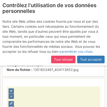
Contrôlez l'utilisation de vos données
fr
personnelles
Carlit et son couloir
Notre site Web utilise des cookies fournis par nous et par des
tiers. Certains cookies sont nécessaires au fonctionnement du
Est au centre
site Web, tandis que d'autres peuvent être ajustés par vous à
tout moment, en particulier ceux qui nous permettent de
comprendre les performances de notre site Web et de vous
fournir des fonctionnalités de médias sociaux. Vous pouvez les
Activités
accepter ou les refuser tous ou bien
paramétrer vos choix
.
Contributeur
nico66
Tout refuser
Tout accepter
Type d'image (licence)
collaboratif (CC by-sa)
Catégories
paysages
Nom du fichier
1351603461_404113652.jpg
+
–
⤢