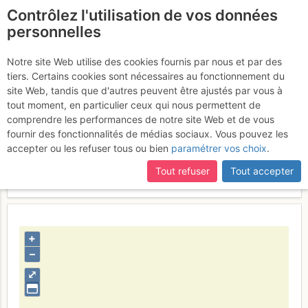
Contrôlez l'utilisation de vos données
fr
personnelles
Estany de la Comassa
Notre site Web utilise des cookies fournis par nous et par des
tiers. Certains cookies sont nécessaires au fonctionnement du
site Web, tandis que d'autres peuvent être ajustés par vous à
tout moment, en particulier ceux qui nous permettent de
Activités
comprendre les performances de notre site Web et de vous
fournir des fonctionnalités de médias sociaux. Vous pouvez les
Contributeur
nico66
accepter ou les refuser tous ou bien
paramétrer vos choix
.
Type d'image (licence)
collaboratif (CC by-sa)
Catégories
paysages
Tout refuser
Tout accepter
Nom du fichier
1351603403_648985352.jpg
+
–
⤢