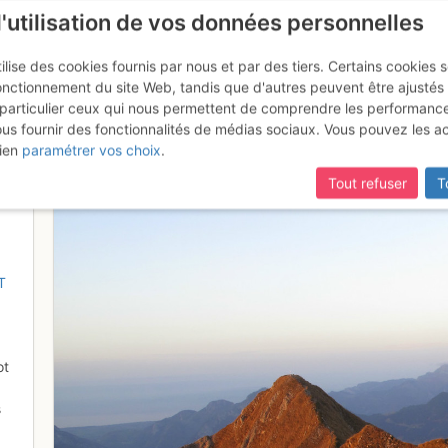
l'utilisation de vos données personnelles
ilise des cookies fournis par nous et par des tiers. Certains cookies 
onctionnement du site Web, tandis que d'autres peuvent être ajustés
particulier ceux qui nous permettent de comprendre les performanc
ous fournir des fonctionnalités de médias sociaux. Vous pouvez les a
e la traversée, au coucher du sole
ien
paramétrer vos choix
.
Tout refuser
T
T
ot
s