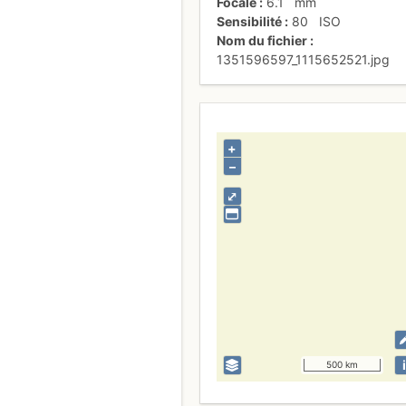
Focale
6.1
mm
Sensibilité
80
ISO
Nom du fichier
1351596597_1115652521.jpg
+
–
⤢
i
500 km