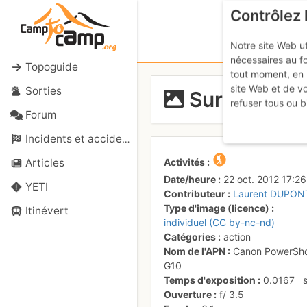
Contrôlez 
Notre site Web ut
nécessaires au f
Topoguide
tout moment, en 
site Web et de v
Sorties
Sur la fin d
refuser tous ou b
Forum
Incidents et accidents
Activités
Articles
Date/heure
22 oct. 2012 17:26
YETI
Contributeur
Laurent DUPON
Type d'image (licence)
Itinévert
individuel (CC by-nc-nd)
Catégories
action
Nom de l'APN
Canon PowerSh
G10
Temps d'exposition
0.0167
Ouverture
f/
3.5