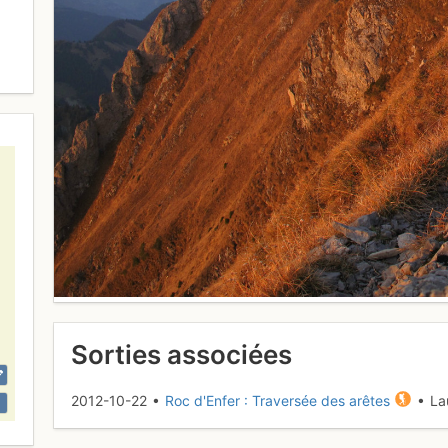
Sorties associées
2012-10-22 •
Roc d'Enfer : Traversée des arêtes
• La