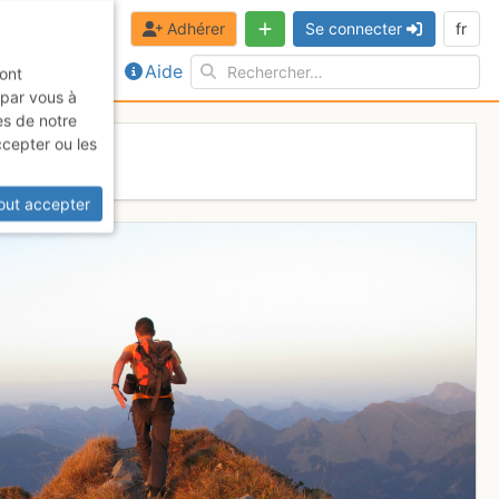
Adhérer
Se connecter
fr
Aide
sont
 par vous à
es de notre
ccepter ou les
il
out accepter