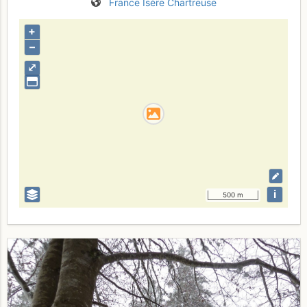
France
Isère
Chartreuse
+
–
⤢
i
500 m