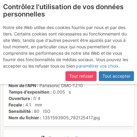
Contrôlez l'utilisation de vos données
fr
personnelles
Début de la montée
Notre site Web utilise des cookies fournis par nous et par des
tiers. Certains cookies sont nécessaires au fonctionnement du
site Web, tandis que d'autres peuvent être ajustés par vous à
tout moment, en particulier ceux qui nous permettent de
Activités
comprendre les performances de notre site Web et de vous
fournir des fonctionnalités de médias sociaux. Vous pouvez les
Date/heure
29 oct. 2012 10:29
accepter ou les refuser tous ou bien
paramétrer vos choix
.
Contributeur
Thomas Charbonneau
Type d'image (licence)
collaboratif (CC by-sa)
Tout refuser
Tout accepter
Catégories
trace
,
montée
Nom de l'APN
Panasonic DMC-TZ10
Temps d'exposition
0.005
s
Ouverture
f/
4
Focale
4.1
mm
Sensibilité
80
ISO
Nom du fichier
1351593905_782125417.jpg