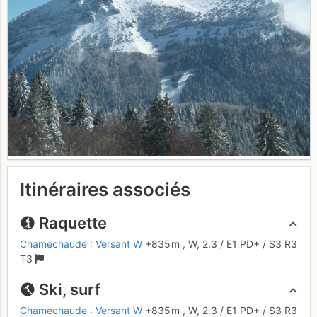
Itinéraires associés
Raquette
Chamechaude : Versant W
+835 m
,
W,
2.3
/
E1
PD+
/ S3
R3
T3
Ski, surf
Chamechaude : Versant W
+835 m
,
W,
2.3
/
E1
PD+
/ S3
R3