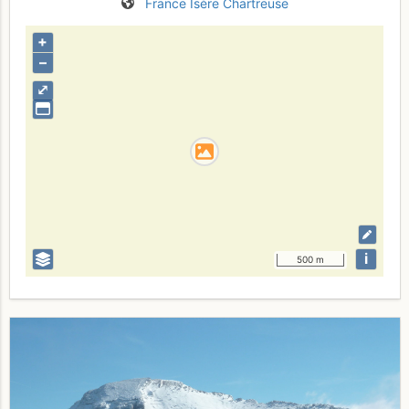
France
Isère
Chartreuse
+
–
⤢
i
500 m