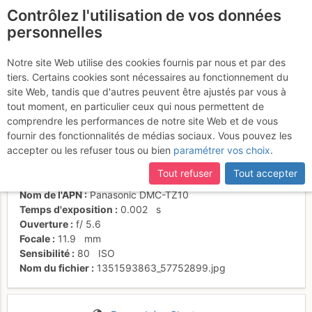
Contrôlez l'utilisation de vos données
fr
personnelles
Chamechaude détail
Notre site Web utilise des cookies fournis par nous et par des
tiers. Certains cookies sont nécessaires au fonctionnement du
site Web, tandis que d'autres peuvent être ajustés par vous à
tout moment, en particulier ceux qui nous permettent de
Activités
comprendre les performances de notre site Web et de vous
fournir des fonctionnalités de médias sociaux. Vous pouvez les
Date/heure
29 oct. 2012 11:28
accepter ou les refuser tous ou bien
paramétrer vos choix
.
Contributeur
Thomas Charbonneau
Type d'image (licence)
collaboratif (CC by-sa)
Tout refuser
Tout accepter
Catégories
paysages
Nom de l'APN
Panasonic DMC-TZ10
Temps d'exposition
0.002
s
Ouverture
f/
5.6
Focale
11.9
mm
Sensibilité
80
ISO
Nom du fichier
1351593863_57752899.jpg