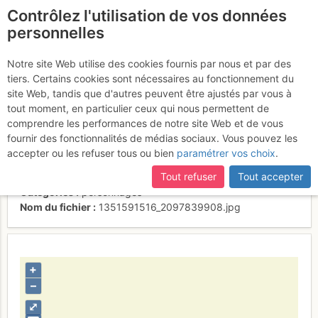
Contrôlez l'utilisation de vos données
fr
personnelles
Suite à une récente et importante mise à jour du site,
si
Al terrazzino del
certaines pages ne sont plus accessibles, manquantes ou
Notre site Web utilise des cookies fournis par nous et par des
incomplètes, déconnectez-vous puis reconnectez-vous à votre
tiers. Certains cookies sont nécessaires au fonctionnement du
Brioschi...
compte sur le site.
site Web, tandis que d'autres peuvent être ajustés par vous à
tout moment, en particulier ceux qui nous permettent de
comprendre les performances de notre site Web et de vous
fournir des fonctionnalités de médias sociaux. Vous pouvez les
Activités
accepter ou les refuser tous ou bien
paramétrer vos choix
.
Contributeur
Gianluca Moroni
Tout refuser
Tout accepter
Type d'image (licence)
individuel (CC by-nc-nd)
Catégories
personnages
Nom du fichier
1351591516_2097839908.jpg
+
–
⤢