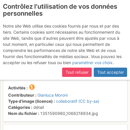
Contrôlez l'utilisation de vos données
fr
personnelles
I "Guardiani del
Notre site Web utilise des cookies fournis par nous et par des
tiers. Certains cookies sont nécessaires au fonctionnement du
Cornell Büs", posti al
site Web, tandis que d'autres peuvent être ajustés par vous à
principio del tratto più
tout moment, en particulier ceux qui nous permettent de
comprendre les performances de notre site Web et de vous
impegnativo della cresta al
fournir des fonctionnalités de médias sociaux. Vous pouvez les
Pizzo della Pieve.
accepter ou les refuser tous ou bien
paramétrer vos choix
.
Tout refuser
Tout accepter
Activités
Contributeur
Gianluca Moroni
Type d'image (licence)
collaboratif (CC by-sa)
Catégories
détail
Nom du fichier
1351590980_1066218934.jpg