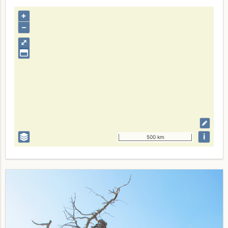
+
–
⤢
i
500 km