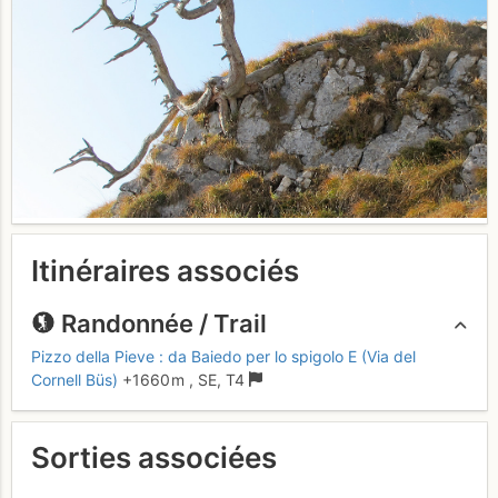
Itinéraires associés
Randonnée / Trail
Pizzo della Pieve : da Baiedo per lo spigolo E (Via del
Cornell Büs)
+1660 m
,
SE,
T4
Sorties associées