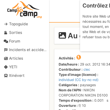
Contrôlez 
Notre site Web ut
nécessaires au f
Topoguide
tout moment, en 
site Web et de v
Sorties
Au dessus d
refuser tous ou b
Forum
Incidents et accidents
Activités
Articles
Date/heure
29 oct. 2012 16:3
YETI
Contributeur
clec
Type d'image (licence)
Itinévert
individuel (CC by-nc-nd)
Catégories
paysages
Nom de l'APN
NIKON
CORPORATION NIKON D5100
Temps d'exposition
0.001
s
Ouverture
f/
10