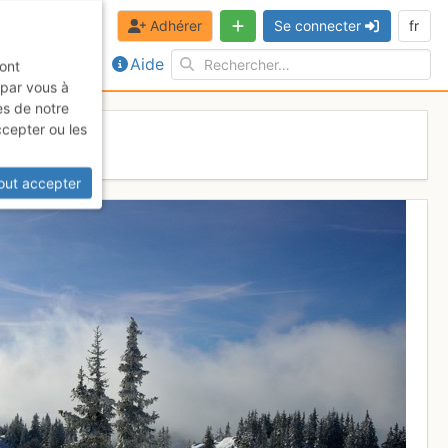
Adhérer
Se connecter
fr
Aide
sont
 par vous à
es de notre
ccepter ou les
out accepter