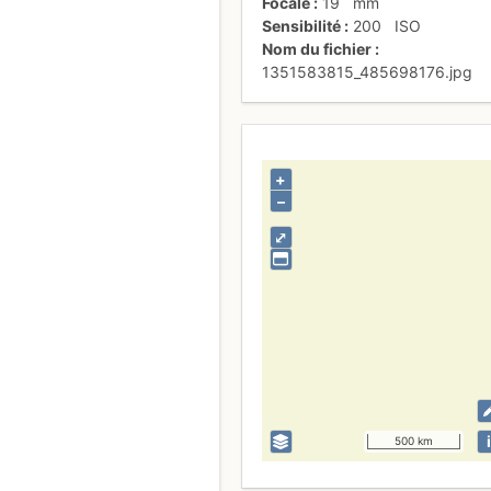
Focale
19
mm
Sensibilité
200
ISO
Nom du fichier
1351583815_485698176.jpg
+
–
⤢
i
500 km