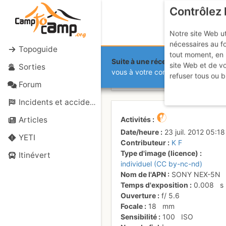
Contrôlez 
Notre site Web ut
nécessaires au f
Topoguide
tout moment, en 
Suite à une récente et importante 
site Web et de v
Sorties
Magique co
vous à votre compte sur le site.
refuser tous ou b
Forum
Incidents et accidents
Activités
Articles
Date/heure
23 juil. 2012 05:18
YETI
Contributeur
K F
Type d'image (licence)
Itinévert
individuel (CC by-nc-nd)
Nom de l'APN
SONY NEX-5N
Temps d'exposition
0.008
s
Ouverture
f/
5.6
Focale
18
mm
Sensibilité
100
ISO