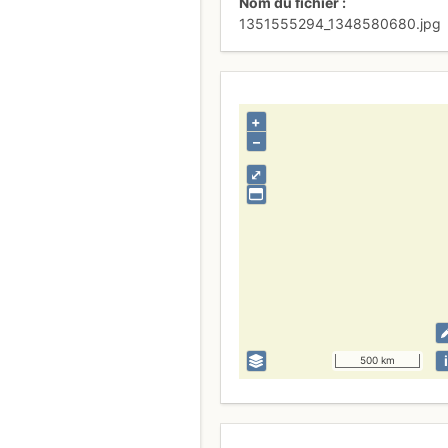
Nom du fichier
1351555294_1348580680.jpg
+
–
⤢
i
500 km