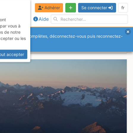
Adhérer
Se connecter
fr
Aide
sont
 par vous à
es de notre
anquantes ou incomplètes, déconnectez-vous puis reconnectez-
ccepter ou les
out accepter