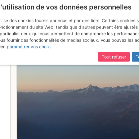
l'utilisation de vos données personnelles
ilise des cookies fournis par nous et par des tiers. Certains cookies 
onctionnement du site Web, tandis que d'autres peuvent être ajustés
particulier ceux qui nous permettent de comprendre les performanc
mise à jour du site,
si certaines pages ne sont plus accessibles, m
ous fournir des fonctionnalités de médias sociaux. Vous pouvez les a
mme endroit!
ien
paramétrer vos choix
.
Tout refuser
T