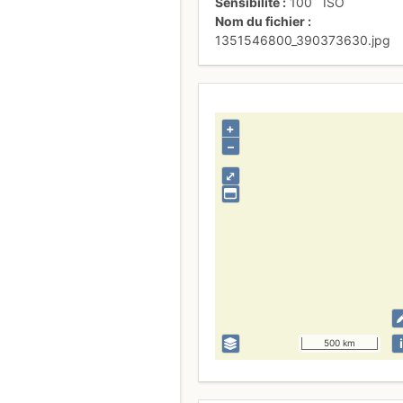
Sensibilité
100
ISO
Nom du fichier
1351546800_390373630.jpg
+
–
⤢
i
500 km