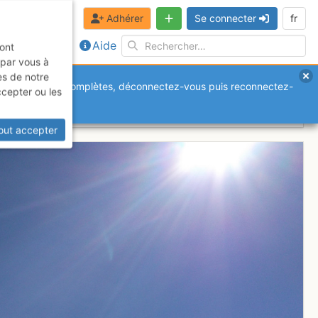
Adhérer
Se connecter
fr
Aide
sont
 par vous à
es de notre
anquantes ou incomplètes, déconnectez-vous puis reconnectez-
ccepter ou les
out accepter