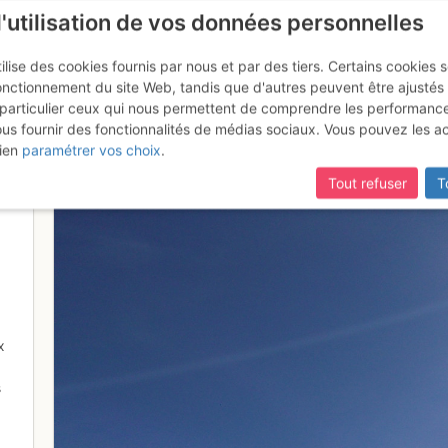
l'utilisation de vos données personnelles
ilise des cookies fournis par nous et par des tiers. Certains cookies 
onctionnement du site Web, tandis que d'autres peuvent être ajustés
particulier ceux qui nous permettent de comprendre les performanc
mise à jour du site,
si certaines pages ne sont plus accessibles, m
ous fournir des fonctionnalités de médias sociaux. Vous pouvez les a
ien
paramétrer vos choix
.
Tout refuser
T
x
s