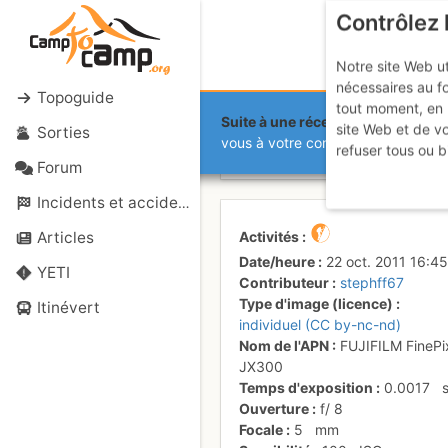
Contrôlez 
Notre site Web ut
nécessaires au f
Topoguide
tout moment, en 
Suite à une récente et importante 
site Web et de v
Sorties
Le sommet
vous à votre compte sur le site.
refuser tous ou b
Forum
Incidents et accidents
Activités
Articles
Date/heure
22 oct. 2011 16:45
YETI
Contributeur
stephff67
Type d'image (licence)
Itinévert
individuel (CC by-nc-nd)
Nom de l'APN
FUJIFILM FinePi
JX300
Temps d'exposition
0.0017
Ouverture
f/
8
Focale
5
mm