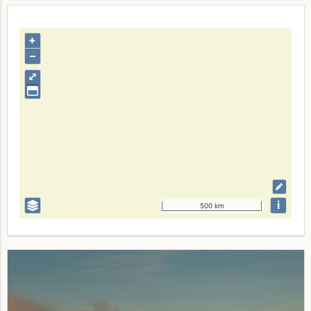
+
–
⤢
i
500 km