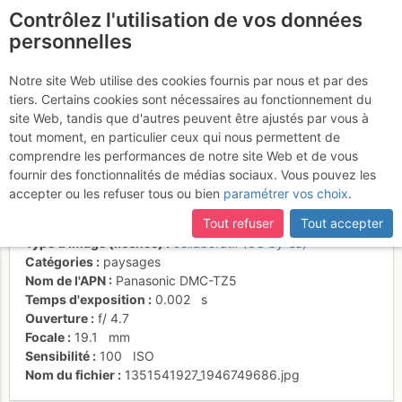
Contrôlez l'utilisation de vos données
fr
personnelles
Les bauges vont se
Notre site Web utilise des cookies fournis par nous et par des
tiers. Certains cookies sont nécessaires au fonctionnement du
coucher
site Web, tandis que d'autres peuvent être ajustés par vous à
tout moment, en particulier ceux qui nous permettent de
comprendre les performances de notre site Web et de vous
fournir des fonctionnalités de médias sociaux. Vous pouvez les
Activités
accepter ou les refuser tous ou bien
paramétrer vos choix
.
Date/heure
29 oct. 2012 17:46
Tout refuser
Tout accepter
Contributeur
Sophie Ferlin
Type d'image (licence)
collaboratif (CC by-sa)
Catégories
paysages
Nom de l'APN
Panasonic DMC-TZ5
Temps d'exposition
0.002
s
Ouverture
f/
4.7
Focale
19.1
mm
Sensibilité
100
ISO
Nom du fichier
1351541927_1946749686.jpg