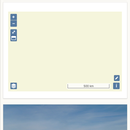
+
–
⤢
i
500 km