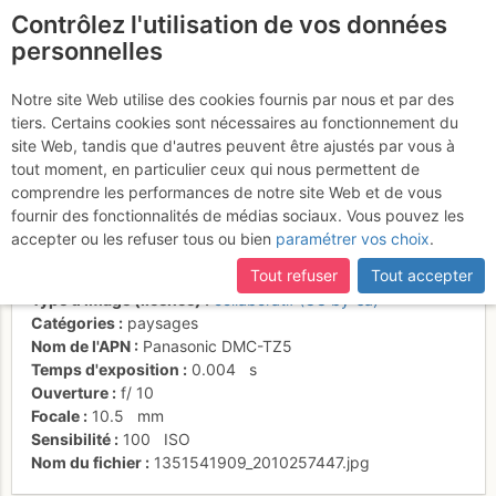
Contrôlez l'utilisation de vos données
fr
personnelles
Sommet et dents de
Notre site Web utilise des cookies fournis par nous et par des
tiers. Certains cookies sont nécessaires au fonctionnement du
Lanfon
site Web, tandis que d'autres peuvent être ajustés par vous à
tout moment, en particulier ceux qui nous permettent de
comprendre les performances de notre site Web et de vous
fournir des fonctionnalités de médias sociaux. Vous pouvez les
Activités
accepter ou les refuser tous ou bien
paramétrer vos choix
.
Date/heure
29 oct. 2012 16:01
Tout refuser
Tout accepter
Contributeur
Sophie Ferlin
Type d'image (licence)
collaboratif (CC by-sa)
Catégories
paysages
Nom de l'APN
Panasonic DMC-TZ5
Temps d'exposition
0.004
s
Ouverture
f/
10
Focale
10.5
mm
Sensibilité
100
ISO
Nom du fichier
1351541909_2010257447.jpg