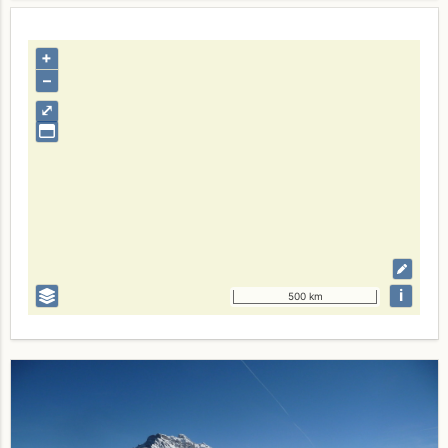
+
–
⤢
i
500 km