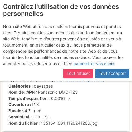
Contrôlez l'utilisation de vos données
fr
personnelles
Sur l'arête, la Tournette
Notre site Web utilise des cookies fournis par nous et par des
tiers. Certains cookies sont nécessaires au fonctionnement du
derrière
site Web, tandis que d'autres peuvent être ajustés par vous à
tout moment, en particulier ceux qui nous permettent de
comprendre les performances de notre site Web et de vous
fournir des fonctionnalités de médias sociaux. Vous pouvez les
Activités
accepter ou les refuser tous ou bien
paramétrer vos choix
.
Date/heure
29 oct. 2012 14:10
Tout refuser
Tout accepter
Contributeur
Sophie Ferlin
Type d'image (licence)
individuel (CC by-nc-nd)
Catégories
paysages
Nom de l'APN
Panasonic DMC-TZ5
Temps d'exposition
0.0016
s
Ouverture
f/
8
Focale
4.7
mm
Sensibilité
100
ISO
Nom du fichier
1351541891_1120241266.jpg