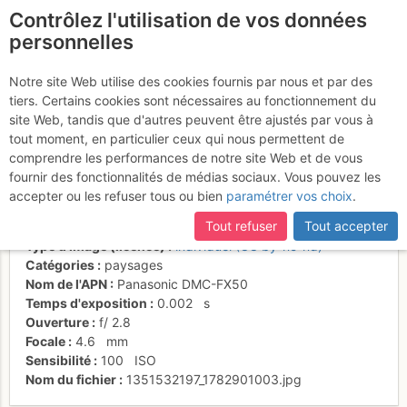
Contrôlez l'utilisation de vos données
fr
personnelles
La Mamule / L'oiseau de
Notre site Web utilise des cookies fournis par nous et par des
tiers. Certains cookies sont nécessaires au fonctionnement du
Feu / Vue de R10
site Web, tandis que d'autres peuvent être ajustés par vous à
tout moment, en particulier ceux qui nous permettent de
comprendre les performances de notre site Web et de vous
fournir des fonctionnalités de médias sociaux. Vous pouvez les
Activités
accepter ou les refuser tous ou bien
paramétrer vos choix
.
Date/heure
22 oct. 2011 16:42
Tout refuser
Tout accepter
Contributeur
Jerooome
Type d'image (licence)
individuel (CC by-nc-nd)
Catégories
paysages
Nom de l'APN
Panasonic DMC-FX50
Temps d'exposition
0.002
s
Ouverture
f/
2.8
Focale
4.6
mm
Sensibilité
100
ISO
Nom du fichier
1351532197_1782901003.jpg