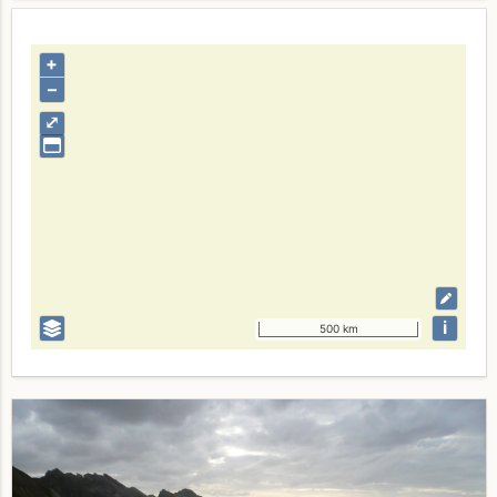
+
–
⤢
i
500 km