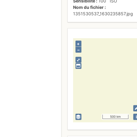
Sensibilité
100
ISO
Nom du fichier
1351530537_1630235857.jpg
+
–
⤢
i
500 km