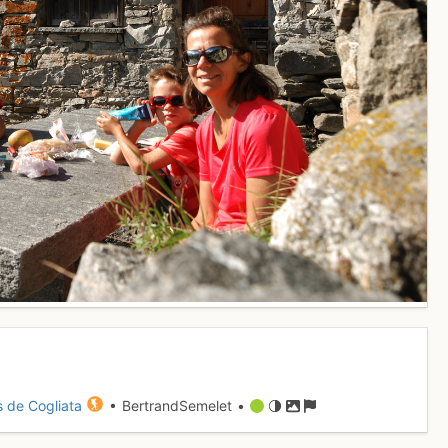
s de Cogliata
• BertrandSemelet •