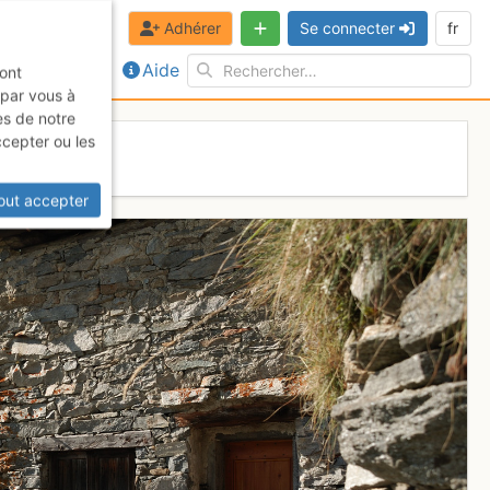
Adhérer
Se connecter
fr
Aide
sont
 par vous à
es de notre
ccepter ou les
a
out accepter