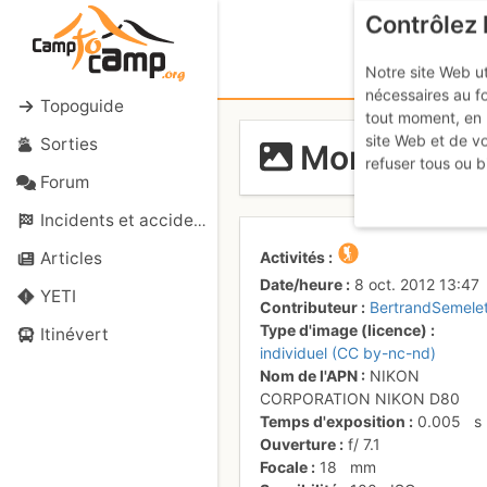
Contrôlez 
Notre site Web ut
nécessaires au f
Topoguide
tout moment, en 
site Web et de v
Sorties
Monte di Den
refuser tous ou b
Forum
Incidents et accidents
Activités
Articles
Date/heure
8 oct. 2012 13:47
YETI
Contributeur
BertrandSemele
Type d'image (licence)
Itinévert
individuel (CC by-nc-nd)
Nom de l'APN
NIKON
CORPORATION NIKON D80
Temps d'exposition
0.005
s
Ouverture
f/
7.1
Focale
18
mm