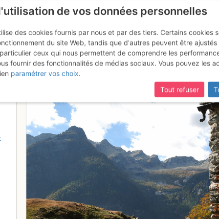
l'utilisation de vos données personnelles
ilise des cookies fournis par nous et par des tiers. Certains cookies 
onctionnement du site Web, tandis que d'autres peuvent être ajustés
particulier ceux qui nous permettent de comprendre les performanc
ous fournir des fonctionnalités de médias sociaux. Vous pouvez les a
tro (Val Bavona) - la vita è bell
ien
paramétrer vos choix
.
Tout refuser
T
t