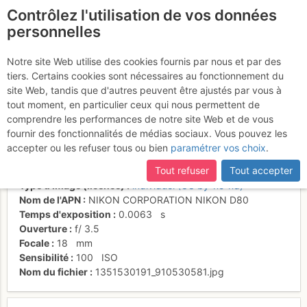
Contrôlez l'utilisation de vos données
fr
personnelles
Cogliata ...il y a même
Notre site Web utilise des cookies fournis par nous et par des
tiers. Certains cookies sont nécessaires au fonctionnement du
une cabane perchée !
site Web, tandis que d'autres peuvent être ajustés par vous à
tout moment, en particulier ceux qui nous permettent de
comprendre les performances de notre site Web et de vous
fournir des fonctionnalités de médias sociaux. Vous pouvez les
Activités
accepter ou les refuser tous ou bien
paramétrer vos choix
.
Date/heure
8 oct. 2012 12:09
Tout refuser
Tout accepter
Contributeur
BertrandSemelet
Type d'image (licence)
individuel (CC by-nc-nd)
Nom de l'APN
NIKON CORPORATION NIKON D80
Temps d'exposition
0.0063
s
Ouverture
f/
3.5
Focale
18
mm
Sensibilité
100
ISO
Nom du fichier
1351530191_910530581.jpg