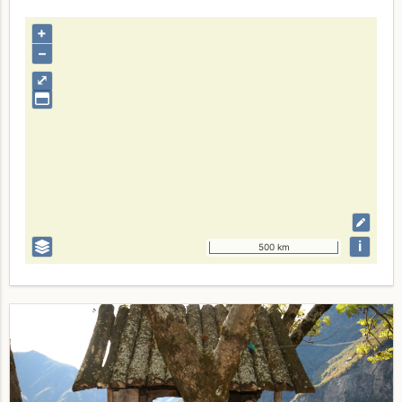
+
–
⤢
i
500 km