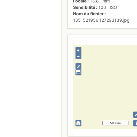
Focale
13.8
mm
Sensibilité
100
ISO
Nom du fichier
1351521956_127293139.jpg
+
–
⤢
i
500 km