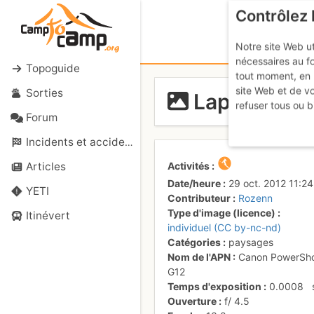
Contrôlez 
Notre site Web ut
nécessaires au f
Topoguide
tout moment, en 
site Web et de v
Sorties
Laponie
refuser tous ou b
Forum
Incidents et accidents
Activités
Articles
Date/heure
29 oct. 2012 11:24
YETI
Contributeur
Rozenn
Type d'image (licence)
Itinévert
individuel (CC by-nc-nd)
Catégories
paysages
Nom de l'APN
Canon PowerSh
G12
Temps d'exposition
0.0008
Ouverture
f/
4.5