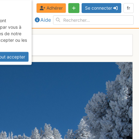
Adhérer
Se connecter
fr
Aide
sont
 par vous à
es de notre
ccepter ou les
out accepter