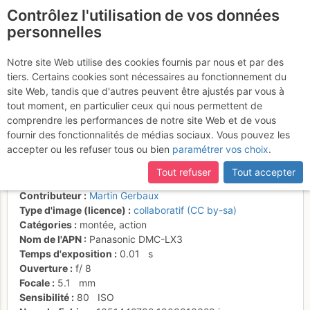
Contrôlez l'utilisation de vos données
fr
personnelles
Grand rocher/gros
Notre site Web utilise des cookies fournis par nous et par des
tiers. Certains cookies sont nécessaires au fonctionnement du
brouillard, quelque part
site Web, tandis que d'autres peuvent être ajustés par vous à
vers 1750m
tout moment, en particulier ceux qui nous permettent de
comprendre les performances de notre site Web et de vous
fournir des fonctionnalités de médias sociaux. Vous pouvez les
accepter ou les refuser tous ou bien
paramétrer vos choix
.
Activités
Tout refuser
Tout accepter
Date/heure
28 oct. 2012 14:37
Contributeur
Martin Gerbaux
Type d'image (licence)
collaboratif (CC by-sa)
Catégories
montée
,
action
Nom de l'APN
Panasonic DMC-LX3
Temps d'exposition
0.01
s
Ouverture
f/
8
Focale
5.1
mm
Sensibilité
80
ISO