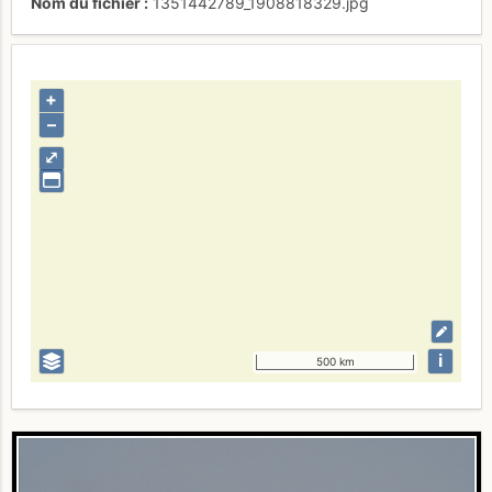
Nom du fichier
1351442789_1908818329.jpg
+
–
⤢
i
500 km