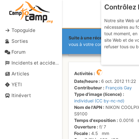
Contrôlez 
Notre site Web ut
nécessaires au f
Topoguide
tout moment, en 
Suite à une récente et importante 
site Web et de v
Sorties
Sommet Est
vous à votre compte sur le site.
refuser tous ou b
Forum
Incidents et accidents
Activités
Articles
Date/heure
6 oct. 2012 11:22
YETI
Contributeur
François Gay
Type d'image (licence)
Itinévert
individuel (CC by-nc-nd)
Nom de l'APN
NIKON COOLPI
S9100
Temps d'exposition
0.0016
Ouverture
f/
7
Focale
4.5
mm