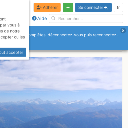
Adhérer
Se connecter
fr
Aide
sont
 par vous à
es de notre
anquantes ou incomplètes, déconnectez-vous puis reconnectez-
ccepter ou les
out accepter