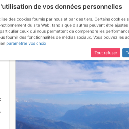
l'utilisation de vos données personnelles
ilise des cookies fournis par nous et par des tiers. Certains cookies 
onctionnement du site Web, tandis que d'autres peuvent être ajustés
particulier ceux qui nous permettent de comprendre les performanc
mise à jour du site,
si certaines pages ne sont plus accessibles, m
ous fournir des fonctionnalités de médias sociaux. Vous pouvez les a
ien
paramétrer vos choix
.
Tout refuser
T
X
s