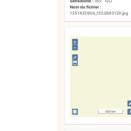
Sensibilité
160
ISO
Nom du fichier
1351435904_1553893129.jpg
+
–
⤢
i
500 km