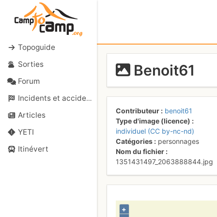
Topoguide
Sorties
Benoit61
Forum
Incidents et accidents
Contributeur
benoit61
Articles
Type d'image (licence)
individuel (CC by-nc-nd)
YETI
Catégories
personnages
Itinévert
Nom du fichier
1351431497_2063888844.jpg
+