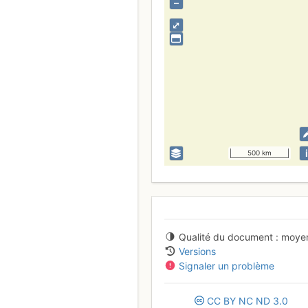
–
⤢
i
500 km
Qualité du document
moye
Versions
Signaler un problème
CC
BY
NC
ND
3.0