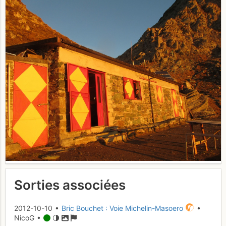
Sorties associées
2012-10-10 •
Bric Bouchet : Voie Michelin-Masoero
•
NicoG •