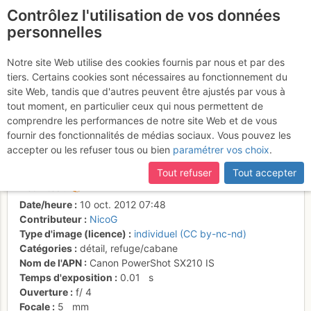
Contrôlez l'utilisation de vos données
fr
personnelles
Séminaire d'automne
Notre site Web utilise des cookies fournis par nous et par des
tiers. Certains cookies sont nécessaires au fonctionnement du
dans le Queyras - Le soleil
site Web, tandis que d'autres peuvent être ajustés par vous à
se lève sur le refuge Nino
tout moment, en particulier ceux qui nous permettent de
comprendre les performances de notre site Web et de vous
Soardi
fournir des fonctionnalités de médias sociaux. Vous pouvez les
accepter ou les refuser tous ou bien
paramétrer vos choix
.
Tout refuser
Tout accepter
Activités
Date/heure
10 oct. 2012 07:48
Contributeur
NicoG
Type d'image (licence)
individuel (CC by-nc-nd)
Catégories
détail
,
refuge/cabane
Nom de l'APN
Canon PowerShot SX210 IS
Temps d'exposition
0.01
s
Ouverture
f/
4
Focale
5
mm