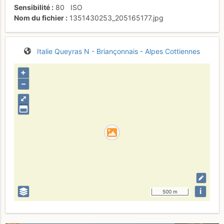
Sensibilité
80
ISO
Nom du fichier
1351430253_205165177.jpg
Italie
Queyras N - Briançonnais - Alpes Cottiennes
+
–
⤢
i
500 m