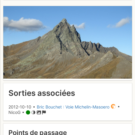
Sorties associées
2012-10-10 •
Bric Bouchet : Voie Michelin-Masoero
•
NicoG •
Points de passage