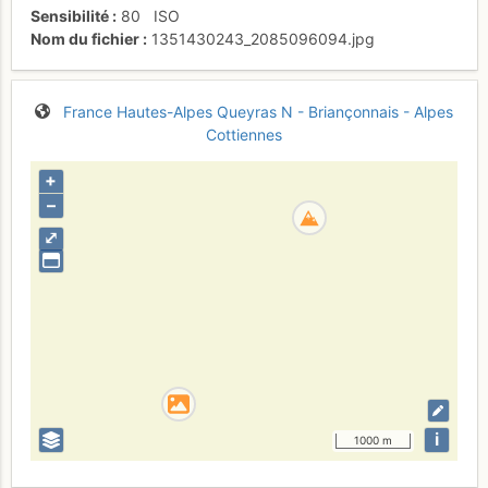
Sensibilité
80
ISO
Nom du fichier
1351430243_2085096094.jpg
France
Hautes-Alpes
Queyras N - Briançonnais - Alpes
Cottiennes
+
–
⤢
i
1000 m