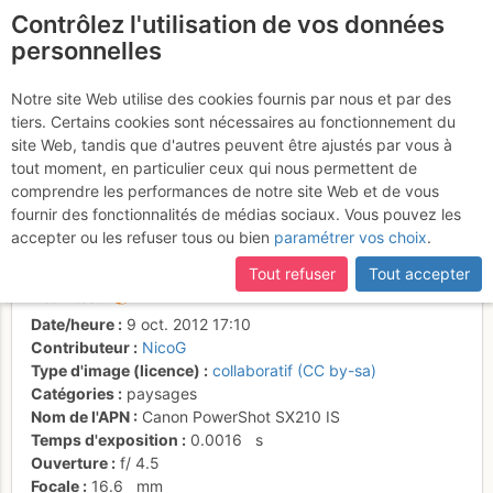
Contrôlez l'utilisation de vos données
fr
personnelles
Séminaire d'automne
Notre site Web utilise des cookies fournis par nous et par des
tiers. Certains cookies sont nécessaires au fonctionnement du
dans le Queyras - le Bric
site Web, tandis que d'autres peuvent être ajustés par vous à
Bouchet sous son meilleur
tout moment, en particulier ceux qui nous permettent de
comprendre les performances de notre site Web et de vous
profil
fournir des fonctionnalités de médias sociaux. Vous pouvez les
accepter ou les refuser tous ou bien
paramétrer vos choix
.
Tout refuser
Tout accepter
Activités
Date/heure
9 oct. 2012 17:10
Contributeur
NicoG
Type d'image (licence)
collaboratif (CC by-sa)
Catégories
paysages
Nom de l'APN
Canon PowerShot SX210 IS
Temps d'exposition
0.0016
s
Ouverture
f/
4.5
Focale
16.6
mm