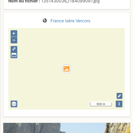
Nom du fichier
1351430036_1184099097.jpg
France
Isère
Vercors
+
–
⤢
i
500 m