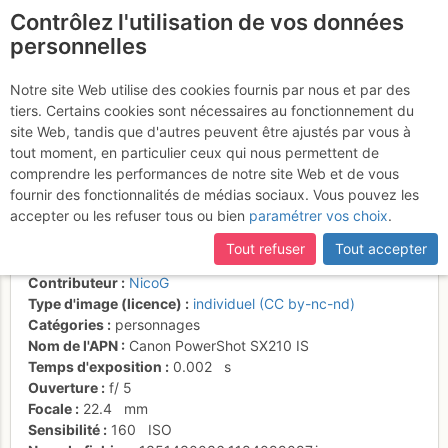
Contrôlez l'utilisation de vos données
fr
personnelles
Mont Aiguille - Nicolas
Notre site Web utilise des cookies fournis par nous et par des
tiers. Certains cookies sont nécessaires au fonctionnement du
M, solide Premier, dans le
site Web, tandis que d'autres peuvent être ajustés par vous à
Pilier Sud
tout moment, en particulier ceux qui nous permettent de
comprendre les performances de notre site Web et de vous
fournir des fonctionnalités de médias sociaux. Vous pouvez les
accepter ou les refuser tous ou bien
paramétrer vos choix
.
Activités
Tout refuser
Tout accepter
Date/heure
20 oct. 2012 15:05
Contributeur
NicoG
Type d'image (licence)
individuel (CC by-nc-nd)
Catégories
personnages
Nom de l'APN
Canon PowerShot SX210 IS
Temps d'exposition
0.002
s
Ouverture
f/
5
Focale
22.4
mm
Sensibilité
160
ISO