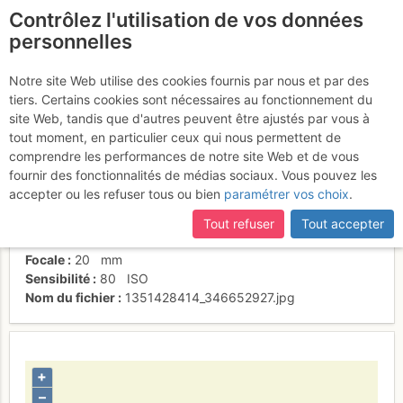
Contrôlez l'utilisation de vos données
fr
personnelles
Summit020
Notre site Web utilise des cookies fournis par nous et par des
tiers. Certains cookies sont nécessaires au fonctionnement du
site Web, tandis que d'autres peuvent être ajustés par vous à
tout moment, en particulier ceux qui nous permettent de
Date/heure
21 avr. 2011 08:52
comprendre les performances de notre site Web et de vous
Contributeur
Eliana
fournir des fonctionnalités de médias sociaux. Vous pouvez les
Type d'image (licence)
individuel (CC by-nc-nd)
accepter ou les refuser tous ou bien
paramétrer vos choix
.
Nom de l'APN
Canon IXUS 130
Temps d'exposition
0.002
s
Tout refuser
Tout accepter
Ouverture
f/
5.9
Focale
20
mm
Sensibilité
80
ISO
Nom du fichier
1351428414_346652927.jpg
+
–