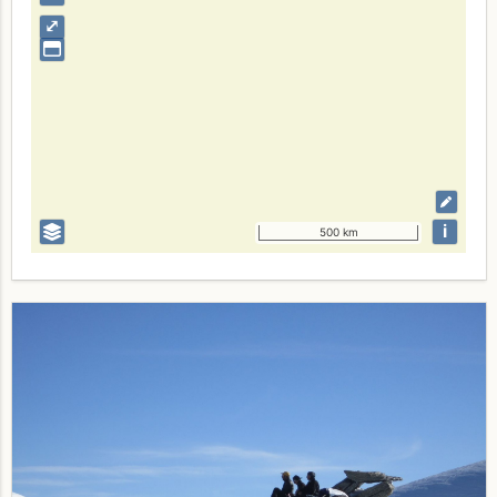
⤢
i
500 km