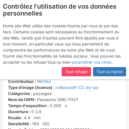
Contrôlez l'utilisation de vos données
fr
personnelles
Un bout de la paroi
Notre site Web utilise des cookies fournis par nous et par des
tiers. Certains cookies sont nécessaires au fonctionnement du
des sources avec le beau
site Web, tandis que d'autres peuvent être ajustés par vous à
dièdre "d'Aïcha"
tout moment, en particulier ceux qui nous permettent de
comprendre les performances de notre site Web et de vous
fournir des fonctionnalités de médias sociaux. Vous pouvez les
accepter ou les refuser tous ou bien
paramétrer vos choix
.
Activités
Tout refuser
Tout accepter
Date/heure
9 oct. 2012 10:22
Contributeur
Michka
Type d'image (licence)
collaboratif (CC by-sa)
Catégories
paysages
Nom de l'APN
Panasonic DMC-FX37
Temps d'exposition
0.005
s
Ouverture
f/
2.8
Focale
4.4
mm
Sensibilité
160
ISO