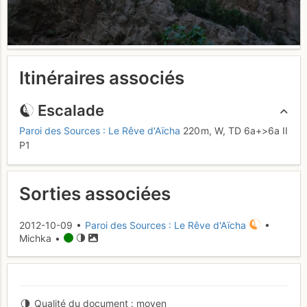
Itinéraires associés
Escalade
Paroi des Sources : Le Rêve d'Aïcha
220 m,
W,
TD
6a+
>6a
II
P1
Sorties associées
2012-10-09 •
Paroi des Sources : Le Rêve d'Aïcha
•
Michka •
Qualité du document
moyen