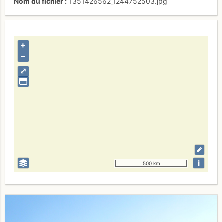
Nom du fichier
1351426562_1244752503.jpg
+
–
⤢
i
500 km