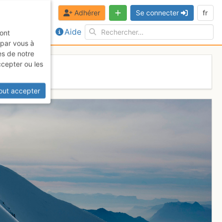
Adhérer
Se connecter
fr
Aide
sont
 par vous à
es de notre
ccepter ou les
out accepter