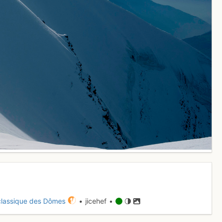
classique des Dômes
• jicehef •