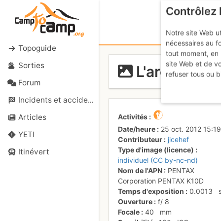
Contrôlez 
Notre site Web ut
nécessaires au f
Topoguide
tout moment, en 
site Web et de v
Sorties
L'arête mon
refuser tous ou b
Forum
Incidents et accidents
Activités
Articles
Date/heure
25 oct. 2012 15:19
YETI
Contributeur
jicehef
Type d'image (licence)
Itinévert
individuel (CC by-nc-nd)
Nom de l'APN
PENTAX
Corporation PENTAX K10D
Temps d'exposition
0.0013
Ouverture
f/
8
Focale
40
mm