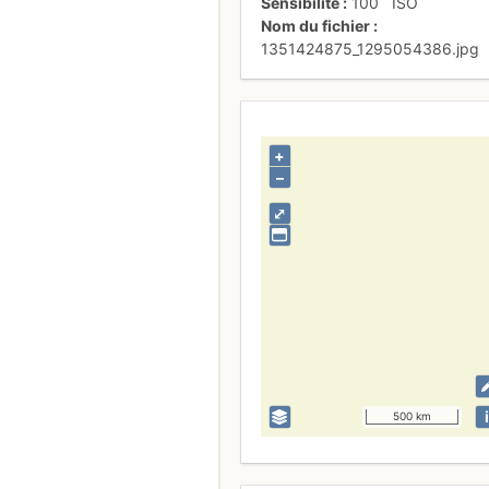
Sensibilité
100
ISO
Nom du fichier
1351424875_1295054386.jpg
+
–
⤢
i
500 km