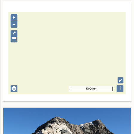
+
–
⤢
i
500 km