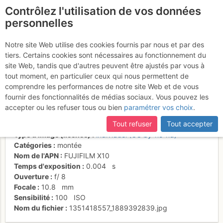
Contrôlez l'utilisation de vos données
fr
personnelles
Sur l'arête de la Tête de
Notre site Web utilise des cookies fournis par nous et par des
tiers. Certains cookies sont nécessaires au fonctionnement du
la Muraillette
site Web, tandis que d'autres peuvent être ajustés par vous à
tout moment, en particulier ceux qui nous permettent de
comprendre les performances de notre site Web et de vous
fournir des fonctionnalités de médias sociaux. Vous pouvez les
Activités
accepter ou les refuser tous ou bien
paramétrer vos choix
.
Date/heure
24 oct. 2012 14:33
Tout refuser
Tout accepter
Contributeur
marc_c
Type d'image (licence)
individuel (CC by-nc-nd)
Catégories
montée
Nom de l'APN
FUJIFILM X10
Temps d'exposition
0.004
s
Ouverture
f/
8
Focale
10.8
mm
Sensibilité
100
ISO
Nom du fichier
1351418557_1889392839.jpg