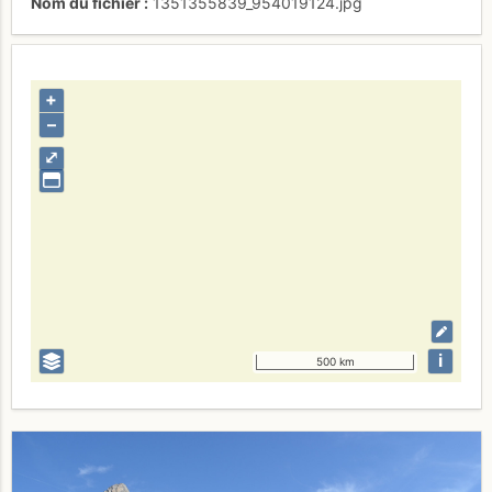
Nom du fichier
1351355839_954019124.jpg
+
–
⤢
i
500 km