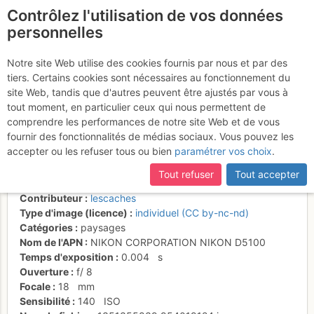
Contrôlez l'utilisation de vos données
fr
personnelles
Tête de Lassy - la Croix
Notre site Web utilise des cookies fournis par nous et par des
tiers. Certains cookies sont nécessaires au fonctionnement du
de Fer, le passage de
site Web, tandis que d'autres peuvent être ajustés par vous à
Monthieu et le Colonney
tout moment, en particulier ceux qui nous permettent de
comprendre les performances de notre site Web et de vous
fournir des fonctionnalités de médias sociaux. Vous pouvez les
accepter ou les refuser tous ou bien
paramétrer vos choix
.
Activités
Tout refuser
Tout accepter
Date/heure
25 oct. 2012 13:57
Contributeur
lescaches
Type d'image (licence)
individuel (CC by-nc-nd)
Catégories
paysages
Nom de l'APN
NIKON CORPORATION NIKON D5100
Temps d'exposition
0.004
s
Ouverture
f/
8
Focale
18
mm
Sensibilité
140
ISO